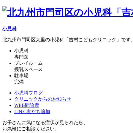
小児科
北九州市門司区大里の小児科「吉村こどもクリニック」です
小児科
専門医
プレイルーム
授乳スペース
駐車場
完備
小児科ブログ
クリニックからのお知らせ
WEB問診票
LINE 友だち追加
お子さんに気になる症状が見られたら、
お気軽にご相談ください。