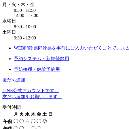
月・火・木・金
8:30 - 11:50
14:00 - 17:00
水曜日
8:30 - 10:00
土曜日
9:30 - 12:00
WEB問診票
問診票を事前にご入力いただくことで、ス
予約システム・新規登録用
予防接種・健診予約用
友だち追加
LINE公式アカウントです。
友だち追加をお願いします。
受付時間
月
火
水
木
金
土
日
午前
◯
◯
△
◯
◯
◎
-
午後
◯
◯
-
◯
◯
-
-